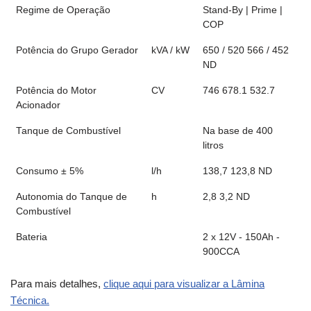
Regime de Operação
Stand-By | Prime |
COP
Potência do Grupo Gerador
kVA / kW
650 / 520 566 / 452
ND
Potência do Motor
CV
746 678.1 532.7
Acionador
Tanque de Combustível
Na base de 400
litros
Consumo ± 5%
l/h
138,7 123,8 ND
Autonomia do Tanque de
h
2,8 3,2 ND
Combustível
Bateria
2 x 12V - 150Ah -
900CCA
Para mais detalhes,
clique aqui para visualizar a Lâmina
Técnica.