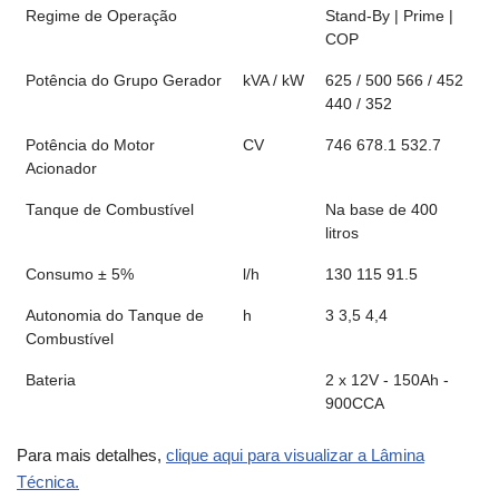
Regime de Operação
Stand-By | Prime |
COP
Potência do Grupo Gerador
kVA / kW
625 / 500 566 / 452
440 / 352
Potência do Motor
CV
746 678.1 532.7
Acionador
Tanque de Combustível
Na base de 400
litros
Consumo ± 5%
l/h
130 115 91.5
Autonomia do Tanque de
h
3 3,5 4,4
Combustível
Bateria
2 x 12V - 150Ah -
900CCA
Para mais detalhes,
clique aqui para visualizar a Lâmina
Técnica.