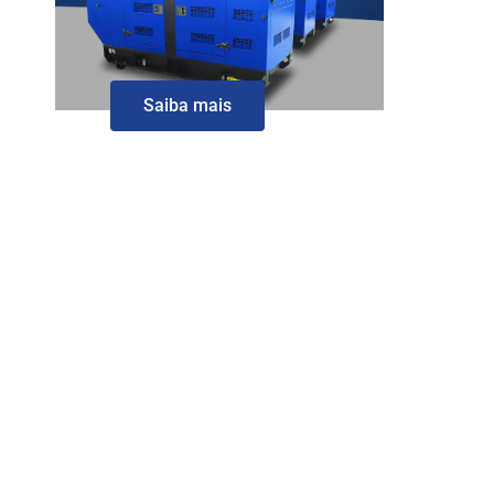
Saiba mais
aluguel de gerador de energia, aluguel de gerador de energia, aluguel de gerador de energia, aluguel de
gerador de energia preço, aluguel de gerador de energia, aluguel de gerador de energia para festas
preço, aluguel de gerador de energia em curitiba, aluguel de gerador de energia em são josé dos
pinhais, aluguel de gerador de energia goiania, aluguel de gerador de energia campo grande ms,
aluguel de gerador de energia em porto alegre, aluguel de gerador de energia em joinville, aluguel de
gerador de energia sorocaba, aluguel de gerador de energia ribeirão preto, aluguel de gerador de
energia mogi das cruzes, aluguel de gerador de energia rj, aluguel de gerador de energia Manaus,
aluguel de gerador de energia em maringa, aluguel de gerador de energia em porto alegre, aluguel de
gerador de energia em joinville, aluguel de gerador de energia em belo horizonte, aluguel de geradores
de energia eletrica, quanto custa alugar um gerador de energia para festa, aluguel de gerador de
energia para festas, aluguel de gerador de energia campo grande ms, quanto custa alugar um gerador
de energia, quanto custa alugar um gerador de energia para fest, aluguel gerador de energia Curitiba,
aluguel de gerador de energia camburiú, aluguel de gerador de energia a diesel, alugar gerador de
energia, aluguel de gerador de energia preç, aluguel de gerador de energia para evento, aluguel de
gerador de energia de pequeno porte, aluguel de gerador de energia criciúma, aluguel de gerador de
energia em joinville, alugar gerador de energia, aluguel de gerador de energia de pequeno porte, aluguel
de gerador de energia preço, aluguel de gerador de energia portátil, alugar gerador de energia, aluguel
de gerador de energia portátil, aluguel de gerador de energia preço, aluguel de gerador de energia de
grande porte, aluguel de gerador de energia mogi das cruzes, aluguel de gerador de energia em
maringa,aluguel de gerador de energia em bh, aluguel de gerador de energia em porto alegre, aluguel