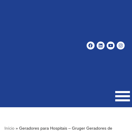
Pular
para
o
conteúdo
Início
»
Geradores para Hospitais – Gruger Geradores de